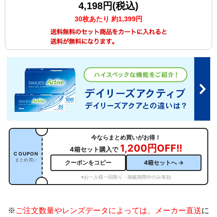
4,198円(税込)
30枚あたり 約1,399円
今ならまとめ買いがお得！
1,200円OFF!!
4箱セット購入で
COUPON
まとめ買い
クーポンをコピー
4箱セットへ →
※お一人様一回限り・掲載期間中のみ有効
※
ご注文数量やレンズデータによっては、メーカー直送
に