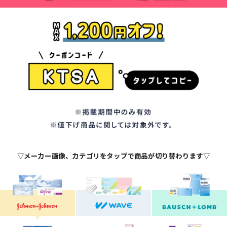
▽メーカー画像、カテゴリをタップで商品が切り替わります▽